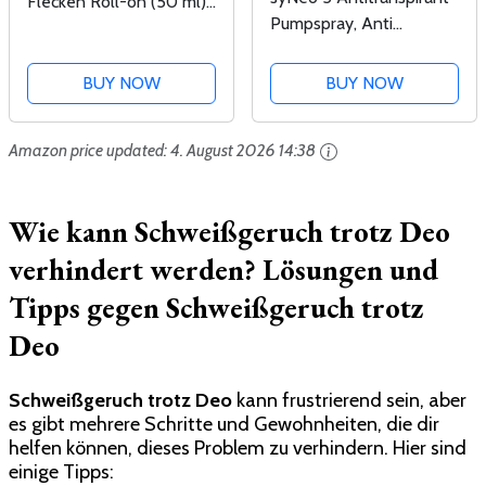
Flecken Roll-on (50 ml),
Pumpspray, Anti
starkes Deo Roll-on
Schweiß Deo für Damen
gegen Schweiß, Geruch
und Herren gegen
und Flecken, Anti-
BUY NOW
BUY NOW
starkes Schwitzen, Anti
Transpirant gegen
Transpirant
Achselnässe und
Amazon price updated:
4. August 2026 14:38
Antiperspirant Spray, 1er
Körpergeruch
Pack (1 x 30 ml)
Wie kann Schweißgeruch trotz Deo
verhindert werden?
Lösungen und
Tipps gegen Schweißgeruch trotz
Deo
Schweißgeruch trotz Deo
kann frustrierend sein, aber
es gibt mehrere Schritte und Gewohnheiten, die dir
helfen können, dieses Problem zu verhindern. Hier sind
einige Tipps: