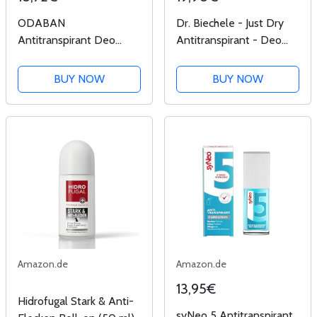
ODABAN
Dr. Biechele - Just Dry
Antitranspirant Deo
Antitranspirant - Deo
Spray gegen starkes
gegen starkes Schwitzen
Schwitzen I Anti Schweiß
- Medizinisches Anti
BUY NOW
BUY NOW
Deo bei Hyperhidrose,
Schweiß, für
Schwitzen am Kopf,
langanhaltendes frische
schwitzige Hände I Anti
Gefühl - Ohne Parfum,
transpirant für...
Alkohol...
Amazon.de
Amazon.de
13,95€
Hidrofugal Stark & Anti-
syNeo 5 Antitranspirant